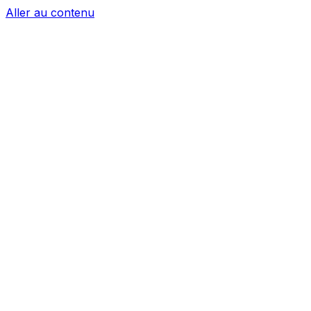
Aller au contenu
Sections
Les trois red flags qui nous font dire non
Pourquoi c'est honnête, pas snob
Ce qu'on offre quand on dit non
Copier le lien
Partager